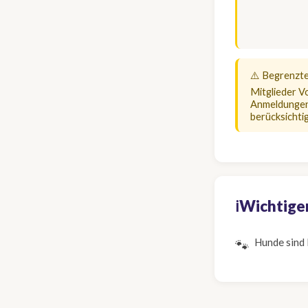
⚠️ Begrenzte
Mitglieder V
Anmeldungen 
berücksichtig
ℹ️
Wichtige
Hunde sind l
🐾