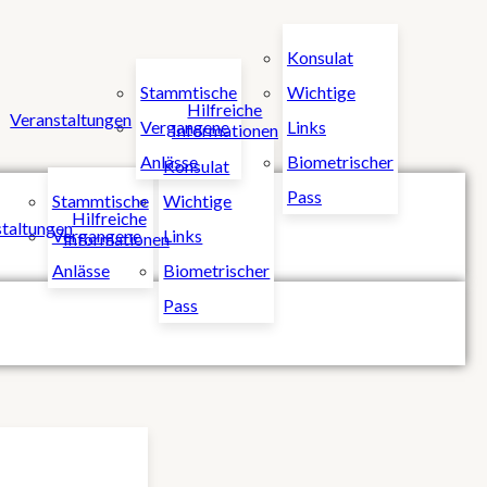
Konsulat
Stammtische
Wichtige
Hilfreiche
Veranstaltungen
Vergangene
Links
Informationen
Anlässe
Biometrischer
Konsulat
Pass
Stammtische
Wichtige
Hilfreiche
taltungen
Vergangene
Links
Informationen
Anlässe
Biometrischer
Pass