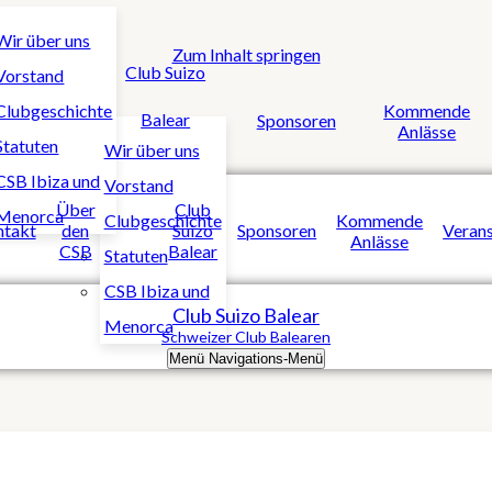
Wir über uns
Zum Inhalt springen
Club Suizo
Vorstand
Clubgeschichte
Kommende
Balear
Sponsoren
Anlässe
Statuten
Wir über uns
CSB Ibiza und
Vorstand
Über
Club
Menorca
Clubgeschichte
Kommende
ntakt
den
Suizo
Sponsoren
Verans
Anlässe
CSB
Balear
Statuten
CSB Ibiza und
Club Suizo Balear
Menorca
Schweizer Club Balearen
Menü
Navigations-Menü