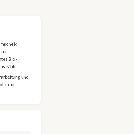
omscheid
nbau
ntes Bio-
as zählt.
erarbeitung und
robe mit