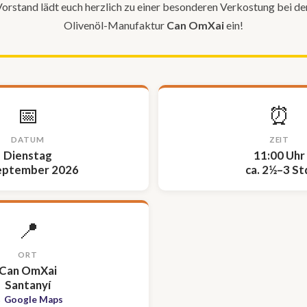
orstand lädt euch herzlich zu einer besonderen Verkostung bei de
Olivenöl-Manufaktur
Can OmXai
ein!
📅
⏰
DATUM
ZEIT
Dienstag
11:00 Uhr
September 2026
ca. 2½–3 St
📍
ORT
Can OmXai
Santanyí
 Google Maps