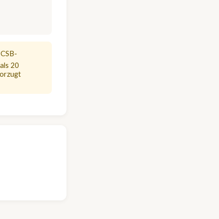
n CSB-
 als 20
vorzugt