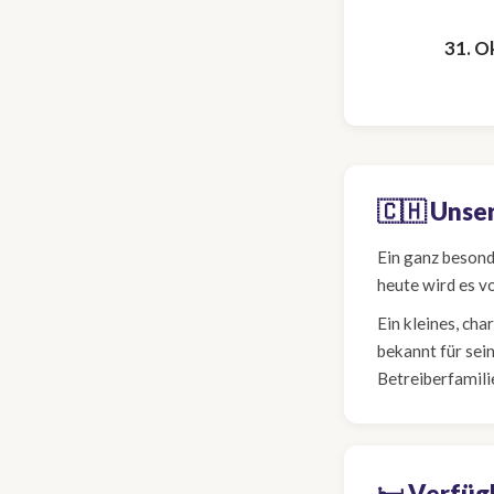
31. Ok
🇨🇭 Unse
Ein ganz beson
heute wird es v
Ein kleines, ch
bekannt für sei
Betreiberfamili
🛏️ Verfü