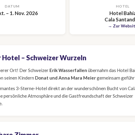
DATUM
HOTEL
t. – 1. Nov. 2026
Hotel Bahí
Cala Santand
→ Zur Websi
r Hotel – Schweizer Wurzeln
derer Ort! Der Schweizer
Erik Wasserfallen
übernahm das Hotel Ba
on seinen Kindern
Donat und Anna Mara Meier
gemeinsam geführ
armantes 3-Sterne-Hotel direkt an der wunderschönen Bucht von Cal
ne persönliche Atmosphäre und die Gastfreundschaft der Schweizer
e.
gbare Zimmer