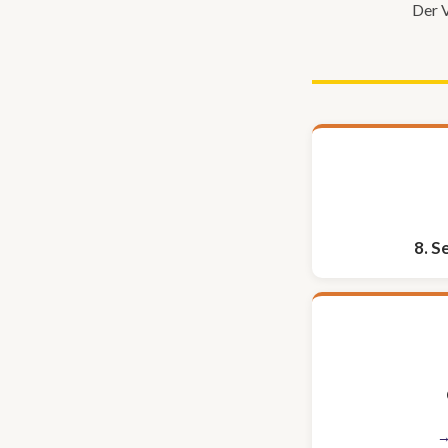
Der V
8. 
→