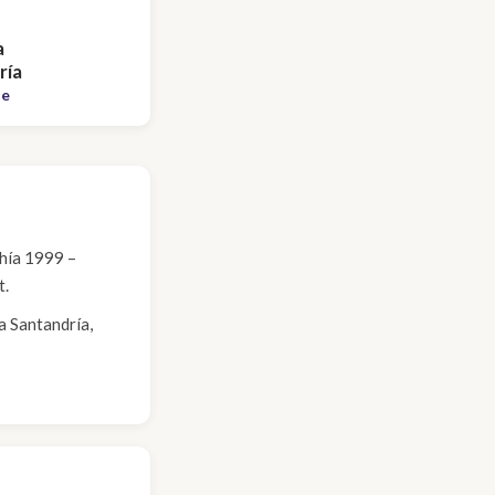
a
ría
te
hía 1999 –
t.
a Santandría,